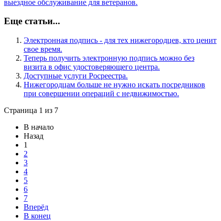
выездное обслуживание для ветеранов.
Еще статьи...
Электронная подпись - для тех нижегородцев, кто ценит
свое время.
Теперь получить электронную подпись можно без
визита в офис удостоверяющего центра.
Доступные услуги Росреестра.
Нижегородцам больше не нужно искать посредников
при совершении операций с недвижимостью.
Страница 1 из 7
В начало
Назад
1
2
3
4
5
6
7
Вперёд
В конец