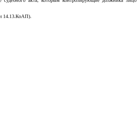
е судебного акта, которым контролирующие должника лицо
и 14.13.КоАП).