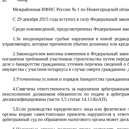
Межрайонная ИФНС России № 1 по Нижегородской област
С 29 декабря 2015 года вступил в силу Федеральный зако
Среди нововведений, предусмотренных Федеральным зак
1.За неоднократные грубые нарушения в новой редакци
управляющих, которые причинили убытки должнику или кредит
2.Законодателем внесены изменения в Федеральный закон
погашения требований участников строительства путем перед
деле о банкротстве гражданина; уточнен перечень сведений о
имущества с участием нотариуса в случае смерти гражданина- 
3.Уточненены условия и порядок банкротства гражданина
4.Смягчена ответственность за нарушения арбитражны
неисполнение должником обязанности по подаче в арбитраж
дисквалифицированы (части 3,5 статьи 14.13.КоАП).
5.Если руководство юридического лица или физическое 
органы вправе самостоятельно привлечь нарушителя к ответс
арбитражный суд по обращению налогового органа может диск