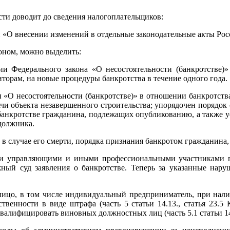
и доводит до сведения налогоплательщиков:
н «О внесении изменений в отдельные законодательные акты Ро
оном, можно выделить:
и Федерального закона «О несостоятельности (банкротстве)»
орам, на новые процедуры банкротства в течение одного года.
 «О несостоятельности (банкротстве)» в отношении банкротств
ачи объекта незавершенного строительства; упорядочен поряд
 банкротстве гражданина, подлежащих опубликованию, а также у
должника.
 в случае его смерти, порядка признания банкротом гражданин
ми управляющими и иными профессиональными участниками про
ный суд заявления о банкротстве. Теперь за указанные нар
лицо, в том числе индивидуальный предприниматель, при нали
твенности в виде штрафа (часть 5 статьи 14.13., статья 23.5
валифицировать виновных должностных лиц (часть 5.1 статьи 1