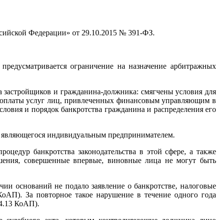
ссийской Федерации» от 29.10.2015 № 391-ФЗ.
 предусматривается ограничение на назначение арбитражных
а застройщиков и гражданина-должника: смягчены условия для
ок оплаты услуг лиц, привлеченных финансовым управляющим в
словия и порядок банкротства гражданина и распределения его
а, являющегося индивидуальным предпринимателем.
цедур банкротства законодательства в этой сфере, а также
ушения, совершенные впервые, виновные лица не могут быть
чии оснований не подало заявление о банкротстве, налоговые
 КоАП). За повторное такое нарушение в течение одного года
4.13 КоАП).